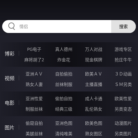
62YYYYYY.COM
搜索
PG电子
真人德州
万人对战
游戏专区
博彩
麻将胡了2
炸金花
现金棋牌
抢庄牛牛
亚洲ＡＶ
自拍偷拍
欧美ＡＶ
３Ｄ动画
视频
熟女人妻
丝袜制服
主播直播
ＳＭ另类
亚洲性爱
偷拍自拍
成人卡通
欧美性爱
电影
制服丝袜
经典三级
乱伦熟女
另类变态
偷窥自拍
亚洲色图
欧美色图
动漫图片
图片
美腿丝袜
清纯唯美
熟女图区
另类图片