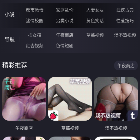
都市激情
家庭乱伦
人妻女友
武侠古典
小说
迷情校园
另类小说
黄色笑话
性爱技巧
插女孩
午夜商店
草莓视频
汤不热视频
导航
红杏视频
色情短剧
精彩推荐
午夜商店
午夜商店
草莓视频
汤不热视频