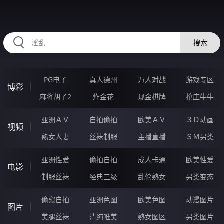
62YYYYYY.COM
搜索
PG电子
真人德州
万人对战
游戏专区
博彩
麻将胡了2
炸金花
现金棋牌
抢庄牛牛
亚洲ＡＶ
自拍偷拍
欧美ＡＶ
３Ｄ动画
视频
熟女人妻
丝袜制服
主播直播
ＳＭ另类
亚洲性爱
偷拍自拍
成人卡通
欧美性爱
电影
制服丝袜
经典三级
乱伦熟女
另类变态
偷窥自拍
亚洲色图
欧美色图
动漫图片
图片
美腿丝袜
清纯唯美
熟女图区
另类图片