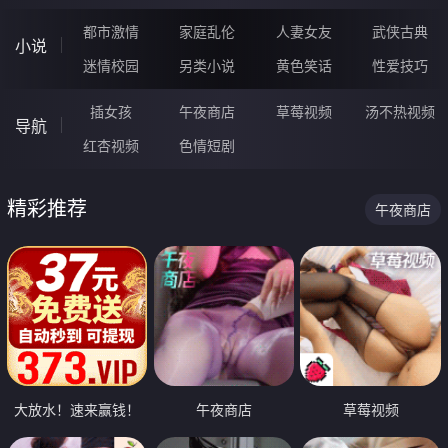
都市激情
家庭乱伦
人妻女友
武侠古典
小说
迷情校园
另类小说
黄色笑话
性爱技巧
插女孩
午夜商店
草莓视频
汤不热视频
导航
红杏视频
色情短剧
精彩推荐
午夜商店
大放水！速来赢钱！
午夜商店
草莓视频